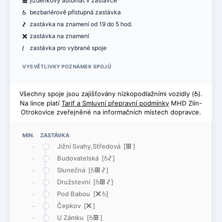
æ
jízdenkový automat v zastávce
@
bezbariérově přístupná zastávka
ó
zastávka na znamení od 19 do 5 hod.
ë
zastávka na znamení
<
zastávka pro vybrané spoje
VYSVĚTLIVKY POZNÁMEK SPOJŮ
Všechny spoje jsou zajišťovány nízkopodlažními vozidly (
@
).
Na lince platí
Tarif a Smluvní přepravní podmínky
MHD Zlín-
Otrokovice zveřejněné na informačních místech dopravce.
MIN. ZASTÁVKA
Jižní Svahy,Středová [
æ
]
-
Budovatelská [
@
ó
]
-
Slunečná [
@
æ
ó
]
-
Družstevní [
@
æ
ó
]
-
Pod Babou [
ë
@
]
-
Čepkov [
ë
]
-
U Zámku [
@
æ
]
-