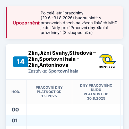
Po celé letní prázdniny
(29.6.-31.8.2026) budou platit v
Upozornění:
pracovních dnech na všech linkách MHD
jízdní řády pro "Pracovní dny-školní
prázdniny" (3.sloupec níže)
Zlín,Jižní Svahy,Středová –
Zlín,Sportovní hala -
14
Zlín,Antonínova
DSZO,s.r.o.
Zastávka:
Sportovní hala
DNY PRACOVNÍHO
PRACOVNÍ DNY
KLIDU
HOD.
PLATNOST OD
PLATNOST OD
1.9.2025
30.8.2025
00
01