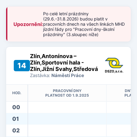
Po celé letní prázdniny
(29.6.-31.8.2026) budou platit v
Upozornění:
pracovních dnech na všech linkách MHD
jízdní řády pro "Pracovní dny-školní
prázdniny" (3.sloupec níže)
Zlín,Antonínova –
Zlín,Sportovní hala -
14
Zlín,Jižní Svahy,Středová
DSZO,s.r.o.
Zastávka:
Náměstí Práce
PRACOVNÍ DNY
DNY P
HOD.
PLATNOST OD 1.9.2025
PLATN
00
01
02