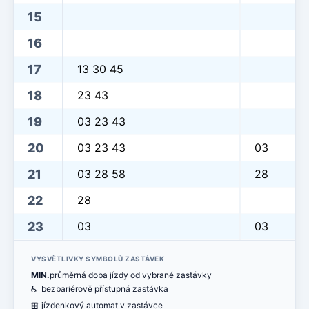
15
16
17
13 30 45
18
23 43
19
03 23 43
20
03 23 43
03
21
03 28 58
28
22
28
23
03
03
VYSVĚTLIVKY SYMBOLŮ ZASTÁVEK
MIN.
průměrná doba jízdy od vybrané zastávky
@
bezbariérově přístupná zastávka
æ
jízdenkový automat v zastávce