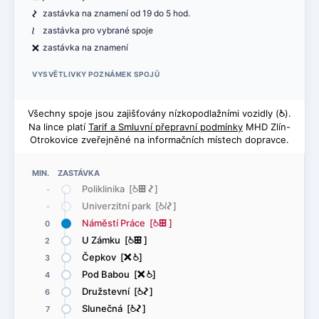
ó
zastávka na znamení od 19 do 5 hod.
<
zastávka pro vybrané spoje
ë
zastávka na znamení
VYSVĚTLIVKY POZNÁMEK SPOJŮ
Všechny spoje jsou zajišťovány nízkopodlažními vozidly (
@
).
Na lince platí
Tarif a Smluvní přepravní podmínky
MHD Zlín-
Otrokovice zveřejněné na informačních místech dopravce.
MIN. ZASTÁVKA
Poliklinika [
@
æ
ó
]
-
Univerzitní park [
@
<
ó
]
-
Náměstí Práce [
@
æ
]
0
U Zámku [
@
æ
]
2
Čepkov [
ë
@
]
3
Pod Babou [
ë
@
]
4
Družstevní [
@
ó
]
6
Slunečná [
@
ó
]
7