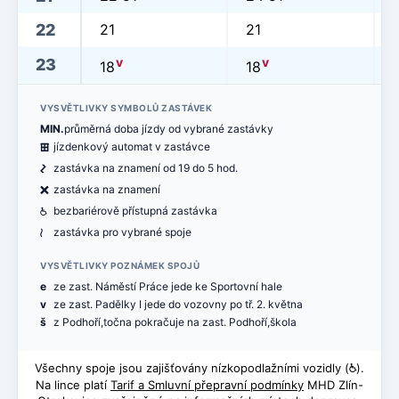
22
21
21
v
v
23
18
18
VYSVĚTLIVKY SYMBOLŮ ZASTÁVEK
MIN.
průměrná doba jízdy od vybrané zastávky
æ
jízdenkový automat v zastávce
ó
zastávka na znamení od 19 do 5 hod.
ë
zastávka na znamení
@
bezbariérově přístupná zastávka
<
zastávka pro vybrané spoje
VYSVĚTLIVKY POZNÁMEK SPOJŮ
e
ze zast. Náměstí Práce jede ke Sportovní hale
v
ze zast. Padělky I jede do vozovny po tř. 2. května
š
z Podhoří,točna pokračuje na zast. Podhoří,škola
Všechny spoje jsou zajišťovány nízkopodlažními vozidly (
@
).
Na lince platí
Tarif a Smluvní přepravní podmínky
MHD Zlín-