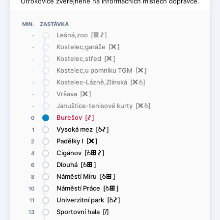
Otrokovice zveřejněné na informačních místech dopravce.
MIN. ZASTÁVKA
Lešná,zoo [
æ
ó
]
-
Kostelec,garáže [
ë
]
-
Kostelec,střed [
ë
]
-
Kostelec,u pomníku TGM [
ë
]
-
Kostelec-Lázně,Zlínská [
ë
@
]
-
Vršava [
ë
]
-
Januštice-tenisové kurty [
ë
@
]
-
Burešov [
ó
]
0
Vysoká mez [
@
ó
]
1
Padělky I [
ë
]
2
Cigánov [
@
æ
ó
]
4
Dlouhá [
@
æ
]
6
Náměstí Míru [
@
æ
]
8
Náměstí Práce [
@
æ
]
10
Univerzitní park [
@
ó
]
11
Sportovní hala [
<
]
13