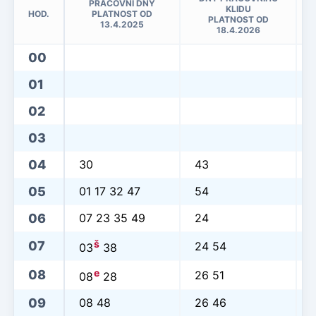
PRACOVNÍ DNY
KLIDU
HOD.
PLATNOST OD
PLATNOST OD
13.4.2025
18.4.2026
00
01
02
03
04
30
43
05
01 17 32 47
54
06
07 23 35 49
24
š
07
24 54
03
38
e
08
26 51
08
28
09
08 48
26 46