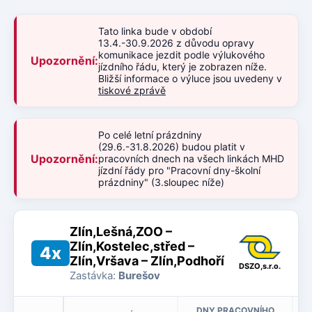
Tato linka bude v období
13.4.-30.9.2026 z důvodu opravy
komunikace jezdit podle výlukového
Upozornění:
jízdního řádu, který je zobrazen níže.
Bližší informace o výluce jsou uvedeny v
tiskové zprávě
Po celé letní prázdniny
(29.6.-31.8.2026) budou platit v
Upozornění:
pracovních dnech na všech linkách MHD
jízdní řády pro "Pracovní dny-školní
prázdniny" (3.sloupec níže)
Zlín,Lešná,ZOO –
Zlín,Kostelec,střed –
4x
Zlín,Vršava – Zlín,Podhoří
DSZO,s.r.o.
Zastávka:
Burešov
DNY PRACOVNÍHO