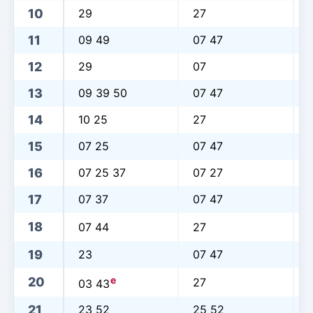
10
29
27
11
09 49
07 47
12
29
07
13
09 39 50
07 47
14
10 25
27
15
07 25
07 47
16
07 25 37
07 27
17
07 37
07 47
18
07 44
27
19
23
07 47
e
20
27
03 43
21
23 52
25 52