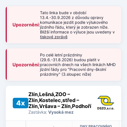
Tato linka bude v období
13.4.-30.9.2026 z důvodu opravy
komunikace jezdit podle výlukového
Upozornění:
jízdního řádu, který je zobrazen níže.
Bližší informace o výluce jsou uvedeny v
tiskové zprávě
Po celé letní prázdniny
(29.6.-31.8.2026) budou platit v
Upozornění:
pracovních dnech na všech linkách MHD
jízdní řády pro "Pracovní dny-školní
prázdniny" (3.sloupec níže)
Zlín,Lešná,ZOO –
Zlín,Kostelec,střed –
4x
Zlín,Vršava – Zlín,Podhoří
DSZO,s.r.o.
Zastávka:
Vysoká mez
DNY PRACOVNÍHO