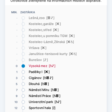
Otrokovice zveřejněné na informačních místech dopravce.
MIN. ZASTÁVKA
Lešná,zoo [
æ
ó
]
-
Kostelec,garáže [
ë
]
-
Kostelec,střed [
ë
]
-
Kostelec,u pomníku TGM [
ë
]
-
Kostelec-Lázně,Zlínská [
ë
@
]
-
Vršava [
ë
]
-
Januštice-tenisové kurty [
ë
@
]
-
Burešov [
ó
]
-
Vysoká mez [
@
ó
]
0
Padělky I [
ë
]
1
Cigánov [
@
æ
ó
]
3
Dlouhá [
@
æ
]
5
Náměstí Míru [
@
æ
]
7
Náměstí Práce [
@
æ
]
9
Univerzitní park [
@
ó
]
10
Sportovní hala [
<
]
12