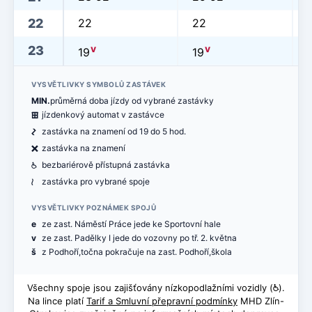
22
22
22
v
v
23
19
19
VYSVĚTLIVKY SYMBOLŮ ZASTÁVEK
MIN.
průměrná doba jízdy od vybrané zastávky
æ
jízdenkový automat v zastávce
ó
zastávka na znamení od 19 do 5 hod.
ë
zastávka na znamení
@
bezbariérově přístupná zastávka
<
zastávka pro vybrané spoje
VYSVĚTLIVKY POZNÁMEK SPOJŮ
e
ze zast. Náměstí Práce jede ke Sportovní hale
v
ze zast. Padělky I jede do vozovny po tř. 2. května
š
z Podhoří,točna pokračuje na zast. Podhoří,škola
Všechny spoje jsou zajišťovány nízkopodlažními vozidly (
@
).
Na lince platí
Tarif a Smluvní přepravní podmínky
MHD Zlín-