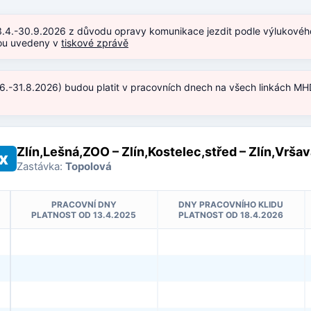
3.4.-30.9.2026 z důvodu opravy komunikace jezdit podle výlukového 
jsou uvedeny v
tiskové zprávě
.6.-31.8.2026) budou platit v pracovních dnech na všech linkách MHD
)
Zlín,Lešná,ZOO – Zlín,Kostelec,střed – Zlín,Vršav
x
Zastávka:
Topolová
PRACOVNÍ DNY
DNY PRACOVNÍHO KLIDU
PLATNOST OD 13.4.2025
PLATNOST OD 18.4.2026