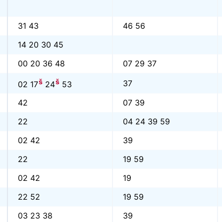
31 43
46 56
14 20 30 45
00 20 36 48
07 29 37
š
š
37
02 17
24
53
42
07 39
22
04 24 39 59
02 42
39
22
19 59
02 42
19
22 52
19 59
03 23 38
39