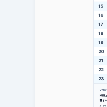
15
16
17
18
19
20
21
22
23
VYSV
MIN.
æ
jí
ó
za