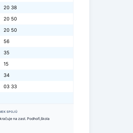
20 38
20 50
20 50
56
35
15
34
03 33
MEK SPOJŮ
kračuje na zast. Podhoří,škola