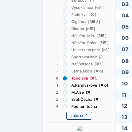
Burešov [
ó
]
-
03
Vysoká mez [
@
ó
]
-
Padělky I [
ë
]
04
-
Cigánov [
@
æ
ó
]
-
05
Dlouhá [
@
æ
]
-
Náměstí Míru [
@
æ
]
-
06
Náměstí Práce [
@
æ
]
-
07
Univerzitní park [
@
ó
]
-
Sportovní hala [
<
]
-
08
Na Vyhlídce [
ë
@
]
-
Letná,škola [
ë
@
]
09
-
Topolová [
ë
@
]
0
10
A.Randýskové [
ë
@
]
1
M.Alše [
ë
]
2
11
Svat.Čecha [
ë
]
2
12
Podhoří,točna
4
13
14