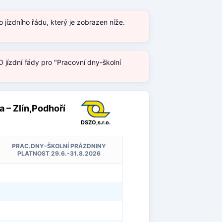
jízdního řádu, který je zobrazen níže.
 jízdní řády pro "Pracovní dny-školní
a – Zlín,Podhoří
DSZO,s.r.o.
PRAC.DNY–ŠKOLNÍ PRÁZDNINY
PLATNOST 29.6.-31.8.2026