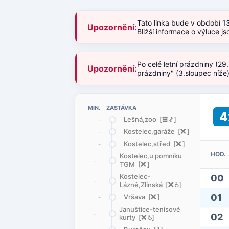
Tato linka bude v období 1
Upozornění:
Bližší informace o výluce 
Po celé letní prázdniny (29
Upozornění:
prázdniny" (3.sloupec níže
MIN. ZASTÁVKA
4
Lešná,zoo [
æ
ó
]
-
Kostelec,garáže [
ë
]
-
Kostelec,střed [
ë
]
-
HOD.
Kostelec,u pomníku
-
TGM [
ë
]
Kostelec-
00
-
Lázně,Zlínská [
ë
@
]
01
Vršava [
ë
]
-
Januštice-tenisové
-
02
kurty [
ë
@
]