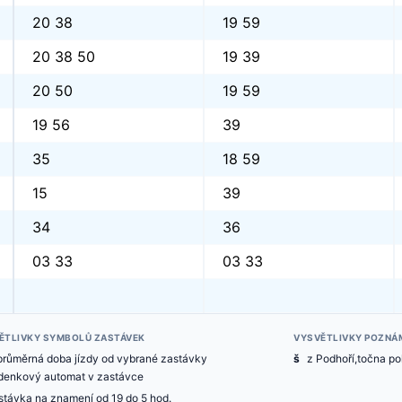
20 38
19 59
20 38 50
19 39
20 50
19 59
19 56
39
35
18 59
15
39
34
36
03 33
03 33
ĚTLIVKY SYMBOLŮ ZASTÁVEK
VYSVĚTLIVKY POZNÁ
průměrná doba jízdy od vybrané zastávky
š
z Podhoří,točna po
zdenkový automat v zastávce
stávka na znamení od 19 do 5 hod.