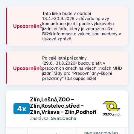
Tato linka bude v období
13.4.-30.9.2026 z důvodu opravy
komunikace jezdit podle výlukového
Upozornění:
jízdního řádu, který je zobrazen níže.
Bližší informace o výluce jsou uvedeny v
tiskové zprávě
Po celé letní prázdniny
(29.6.-31.8.2026) budou platit v
Upozornění:
pracovních dnech na všech linkách MHD
jízdní řády pro "Pracovní dny-školní
prázdniny" (3.sloupec níže)
Zlín,Lešná,ZOO –
Zlín,Kostelec,střed –
4x
Zlín,Vršava – Zlín,Podhoří
DSZO,s.r.o.
Zastávka:
Svat.Čecha
DNY PRACOVNÍHO