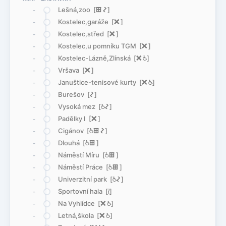
Lešná,zoo [
æ
ó
]
-
Kostelec,garáže [
ë
]
-
Kostelec,střed [
ë
]
-
Kostelec,u pomníku TGM [
ë
]
-
Kostelec-Lázně,Zlínská [
ë
@
]
-
Vršava [
ë
]
-
Januštice-tenisové kurty [
ë
@
]
-
Burešov [
ó
]
-
Vysoká mez [
@
ó
]
-
Padělky I [
ë
]
-
Cigánov [
@
æ
ó
]
-
Dlouhá [
@
æ
]
-
Náměstí Míru [
@
æ
]
-
Náměstí Práce [
@
æ
]
-
Univerzitní park [
@
ó
]
-
Sportovní hala [
<
]
-
Na Vyhlídce [
ë
@
]
-
Letná,škola [
ë
@
]
-