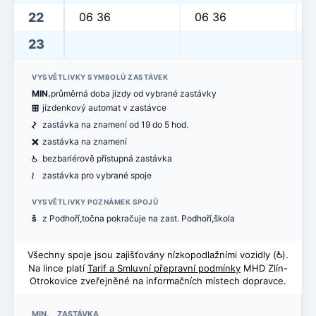
22
06 36
06 36
23
VYSVĚTLIVKY SYMBOLŮ ZASTÁVEK
MIN.
průměrná doba jízdy od vybrané zastávky
æ
jízdenkový automat v zastávce
ó
zastávka na znamení od 19 do 5 hod.
ë
zastávka na znamení
@
bezbariérově přístupná zastávka
<
zastávka pro vybrané spoje
VYSVĚTLIVKY POZNÁMEK SPOJŮ
š
z Podhoří,točna pokračuje na zast. Podhoří,škola
Všechny spoje jsou zajišťovány nízkopodlažními vozidly (
@
).
Na lince platí
Tarif a Smluvní přepravní podmínky
MHD Zlín-
Otrokovice zveřejněné na informačních místech dopravce.
MIN. ZASTÁVKA