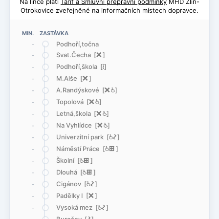
Na lince platí
Tarif a Smluvní přepravní podmínky
MHD Zlín-
Otrokovice zveřejněné na informačních místech dopravce.
MIN. ZASTÁVKA
Podhoří,točna
-
Svat.Čecha [
ë
]
-
Podhoří,škola [
<
]
-
M.Alše [
ë
]
-
A.Randýskové [
ë
@
]
-
Topolová [
ë
@
]
-
Letná,škola [
ë
@
]
-
Na Vyhlídce [
ë
@
]
-
Univerzitní park [
@
ó
]
-
Náměstí Práce [
@
æ
]
-
Školní [
@
æ
]
-
Dlouhá [
@
æ
]
-
Cigánov [
@
ó
]
-
Padělky I [
ë
]
-
Vysoká mez [
@
ó
]
-