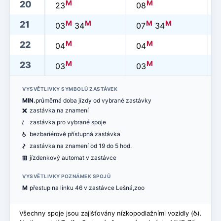
M
M
20
23
08
M
M
M
M
21
03
34
07
34
M
M
22
04
04
M
M
23
03
03
VYSVĚTLIVKY SYMBOLŮ ZASTÁVEK
MIN.
průměrná doba jízdy od vybrané zastávky
ë
zastávka na znamení
<
zastávka pro vybrané spoje
@
bezbariérově přístupná zastávka
ó
zastávka na znamení od 19 do 5 hod.
æ
jízdenkový automat v zastávce
VYSVĚTLIVKY POZNÁMEK SPOJŮ
M
přestup na linku 46 v zastávce Lešná,zoo
Všechny spoje jsou zajišťovány nízkopodlažními vozidly (
@
).