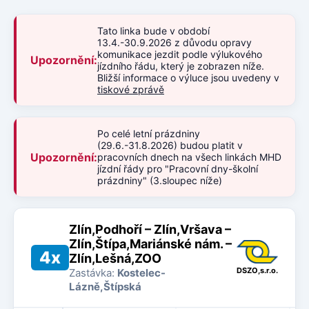
Tato linka bude v období
13.4.-30.9.2026 z důvodu opravy
komunikace jezdit podle výlukového
Upozornění:
jízdního řádu, který je zobrazen níže.
Bližší informace o výluce jsou uvedeny v
tiskové zprávě
Po celé letní prázdniny
(29.6.-31.8.2026) budou platit v
Upozornění:
pracovních dnech na všech linkách MHD
jízdní řády pro "Pracovní dny-školní
prázdniny" (3.sloupec níže)
Zlín,Podhoří – Zlín,Vršava –
Zlín,Štípa,Mariánské nám. –
4x
Zlín,Lešná,ZOO
DSZO,s.r.o.
Zastávka:
Kostelec-
Lázně,Štípská