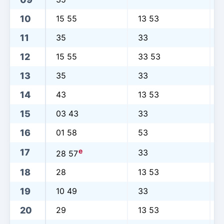
10
15 55
13 53
11
35
33
12
15 55
33 53
13
35
33
14
43
13 53
15
03 43
33
16
01 58
53
e
17
33
28 57
18
28
13 53
19
10 49
33
20
29
13 53