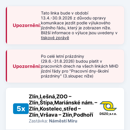
Tato linka bude v období
13.4.-30.9.2026 z důvodu opravy
komunikace jezdit podle výlukového
Upozornění:
jízdního řádu, který je zobrazen níže.
Bližší informace o výluce jsou uvedeny v
tiskové zprávě
Po celé letní prázdniny
(29.6.-31.8.2026) budou platit v
Upozornění:
pracovních dnech na všech linkách MHD
jízdní řády pro "Pracovní dny-školní
prázdniny" (3.sloupec níže)
Zlín,Lešná,ZOO –
Zlín,Štípa,Mariánské nám. –
5x
Zlín,Kostelec,střed –
Zlín,Vršava – Zlín,Podhoří
DSZO,s.r.o.
Zastávka:
Náměstí Míru