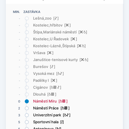
MIN. ZASTÁVKA
Lešná,zoo [
ó
]
-
Kostelec,hřbitov [
ë
]
-
Štípa,Mariánské náměstí [
ë
@
]
-
Kostelec,U Řadovek [
ë
]
-
Kostelec-Lázně,Štípská [
ë
@
]
-
Vršava [
ë
]
-
Januštice-tenisové kurty [
ë
@
]
-
Burešov [
ó
]
-
Vysoká mez [
@
ó
]
-
Padělky I [
ë
]
-
Cigánov [
@
æ
ó
]
-
Dlouhá [
@
æ
]
-
Náměstí Míru [
@
æ
]
0
Náměstí Práce [
@
æ
]
2
Univerzitní park [
@
ó
]
3
Sportovní hala [
<
]
5
Antonínova [
]