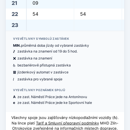
21
09
22
54
54
23
VYSVĚTLIVKY SYMBOLŮ ZASTÁVEK
MIN.
průměrná doba jízdy od vybrané zastávky
ó
zastávka na znamení od 19 do 5 hod.
ë
zastávka na znamení
@
bezbariérově přístupná zastávka
æ
jízdenkový automat v zastávce
<
zastávka pro vybrané spoje
VYSVĚTLIVKY POZNÁMEK SPOJŮ
A
ze zast. Náměstí Práce jede na Antonínovu
e
ze zast. Náměstí Práce jede ke Sportovní hale
Všechny spoje jsou zajišťovány nízkopodlažními vozidly (
@
).
Na lince platí
Tarif a Smluvní přepravní podmínky
MHD Zlín-
Otrokovice zveřejněné na informačních místech dopravce.