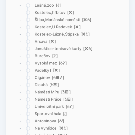
Lešná,zoo [
ó
]
-
Kostelec,hřbitov [
ë
]
-
Štípa,Mariánské náměstí [
ë
@
]
-
Kostelec,U Řadovek [
ë
]
-
Kostelec-Lázně,Štípská [
ë
@
]
-
Vršava [
ë
]
-
Januštice-tenisové kurty [
ë
@
]
-
Burešov [
ó
]
-
Vysoká mez [
@
ó
]
-
Padělky I [
ë
]
-
Cigánov [
@
æ
ó
]
-
Dlouhá [
@
æ
]
-
Náměstí Míru [
@
æ
]
-
Náměstí Práce [
@
æ
]
-
Univerzitní park [
@
ó
]
-
Sportovní hala [
<
]
-
Antonínova [
@
<
]
-
Na Vyhlídce [
ë
@
]
-