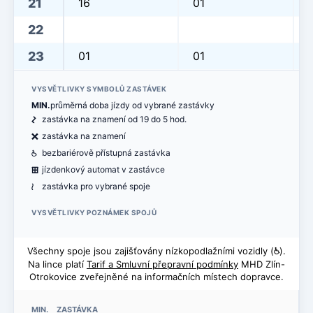
21
16
01
22
23
01
01
VYSVĚTLIVKY SYMBOLŮ ZASTÁVEK
MIN.
průměrná doba jízdy od vybrané zastávky
ó
zastávka na znamení od 19 do 5 hod.
ë
zastávka na znamení
@
bezbariérově přístupná zastávka
æ
jízdenkový automat v zastávce
<
zastávka pro vybrané spoje
VYSVĚTLIVKY POZNÁMEK SPOJŮ
Všechny spoje jsou zajišťovány nízkopodlažními vozidly (
@
).
Na lince platí
Tarif a Smluvní přepravní podmínky
MHD Zlín-
Otrokovice zveřejněné na informačních místech dopravce.
MIN. ZASTÁVKA