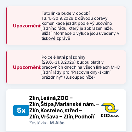
Tato linka bude v období
13.4.-30.9.2026 z důvodu opravy
komunikace jezdit podle výlukového
Upozornění:
jízdního řádu, který je zobrazen níže.
Bližší informace o výluce jsou uvedeny v
tiskové zprávě
Po celé letní prázdniny
(29.6.-31.8.2026) budou platit v
Upozornění:
pracovních dnech na všech linkách MHD
jízdní řády pro "Pracovní dny-školní
prázdniny" (3.sloupec níže)
Zlín,Lešná,ZOO –
Zlín,Štípa,Mariánské nám. –
5x
Zlín,Kostelec,střed –
Zlín,Vršava – Zlín,Podhoří
DSZO,s.r.o.
Zastávka:
M.Alše