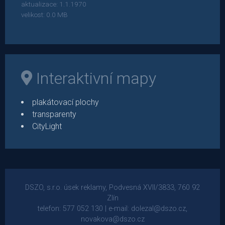
aktualizace: 1.1.1970
velikost: 0.0 MB
Interaktivní mapy
plakátovací plochy
transparenty
CityLight
DSZO, s.r.o. úsek reklamy, Podvesná XVII/3833, 760 92
Zlín
telefon: 577 052 130 | e-mail: dolezal@dszo.cz,
novakova@dszo.cz