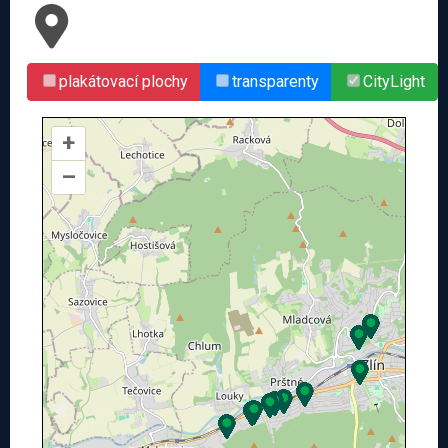
plakátovací plochy
transparenty
CityLight
Politická reklama
+
–
Kontakty