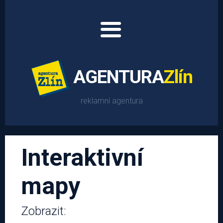
AGENTURA
Zlín
reklamní agentura
O nás
Interaktivní
mapy
Nabídka reklamy
Zobrazit: