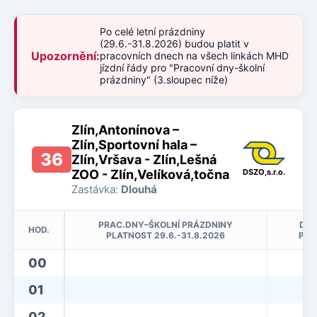
Po celé letní prázdniny
(29.6.-31.8.2026) budou platit v
Upozornění:
pracovních dnech na všech linkách MHD
jízdní řády pro "Pracovní dny-školní
prázdniny" (3.sloupec níže)
Zlín,Antonínova –
Zlín,Sportovní hala –
36
Zlín,Vršava - Zlín,Lešná
ZOO - Zlín,Velíková,točna
DSZO,s.r.o.
Zastávka:
Dlouhá
PRAC.DNY–ŠKOLNÍ PRÁZDNINY
DNY
HOD.
PLATNOST 29.6.-31.8.2026
PLA
00
01
02