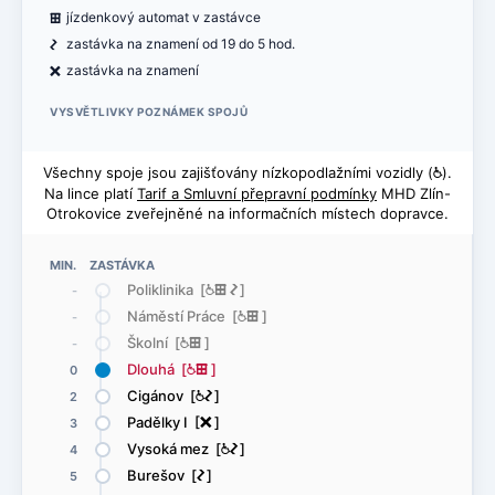
æ
jízdenkový automat v zastávce
ó
zastávka na znamení od 19 do 5 hod.
ë
zastávka na znamení
VYSVĚTLIVKY POZNÁMEK SPOJŮ
Všechny spoje jsou zajišťovány nízkopodlažními vozidly (
@
).
Na lince platí
Tarif a Smluvní přepravní podmínky
MHD Zlín-
Otrokovice zveřejněné na informačních místech dopravce.
MIN. ZASTÁVKA
Poliklinika [
@
æ
ó
]
-
Náměstí Práce [
@
æ
]
-
Školní [
@
æ
]
-
Dlouhá [
@
æ
]
0
Cigánov [
@
ó
]
2
Padělky I [
ë
]
3
Vysoká mez [
@
ó
]
4
Burešov [
ó
]
5