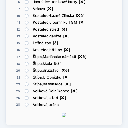
Januštice-tenisové kurty [
ë
]
6
Vršava [
ë
]
7
Kostelec-Lázně,Zlínská [
ë
@
]
10
Kostelec,u pomníku TGM [
ë
]
11
Kostelec,střed [
ë
]
12
Kostelec,garáže [
ë
]
13
Lešná,zoo [
ó
]
15
Kostelec,hřbitov [
ë
]
16
Štípa,Mariánské náměstí [
ë
@
]
17
Štípa,škola [
@
ó
]
18
Štípa,družstvo [
ë
@
]
20
Štípa,U Obrázku [
ë
]
21
Štípa,na vyhlídce [
ë
]
23
Velíková,Dolní konec [
ë
]
25
Velíková,střed [
ë
]
26
Velíková,točna
28