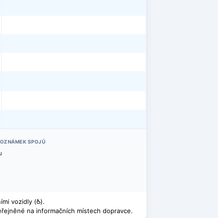
POZNÁMEK SPOJŮ
u
mi vozidly (
@
).
řejněné na informačních místech dopravce.