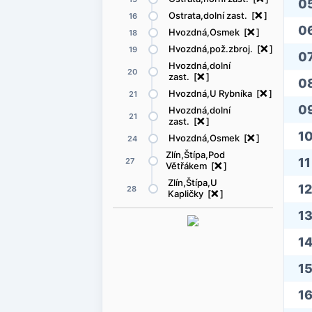
0
Ostrata,dolní zast. [
ë
]
16
0
Hvozdná,Osmek [
ë
]
18
Hvozdná,pož.zbroj. [
ë
]
19
0
Hvozdná,dolní
20
zast. [
ë
]
0
Hvozdná,U Rybníka [
ë
]
21
0
Hvozdná,dolní
21
zast. [
ë
]
1
Hvozdná,Osmek [
ë
]
24
Zlín,Štípa,Pod
11
27
Větřákem [
ë
]
Zlín,Štípa,U
12
28
Kapličky [
ë
]
1
1
1
1