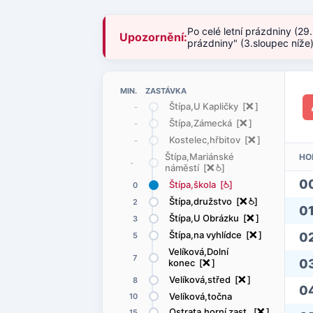
Po celé letní prázdniny (29
Upozornění:
prázdniny" (3.sloupec níže
MIN. ZASTÁVKA
Štípa,U Kapličky [
ë
]
-
Štípa,Zámecká [
ë
]
-
Kostelec,hřbitov [
ë
]
-
Štípa,Mariánské
HO
-
náměstí [
ë
@
]
0
Štípa,škola [
@
]
0
Štípa,družstvo [
ë
@
]
2
0
Štípa,U Obrázku [
ë
]
3
Štípa,na vyhlídce [
ë
]
0
5
Velíková,Dolní
7
0
konec [
ë
]
Velíková,střed [
ë
]
8
0
Velíková,točna
10
Ostrata,horní zast. [
ë
]
15