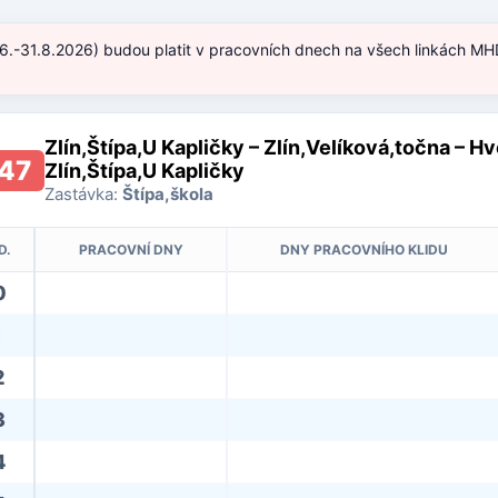
.6.-31.8.2026) budou platit v pracovních dnech na všech linkách MHD
)
Zlín,Štípa,U Kapličky – Zlín,Velíková,točna – H
47
Zlín,Štípa,U Kapličky
Zastávka:
Štípa,škola
D.
PRACOVNÍ DNY
DNY PRACOVNÍHO KLIDU
0
1
2
3
4