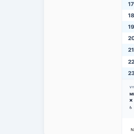
17
1
1
2
21
2
2
VY
MI
ë
@
N