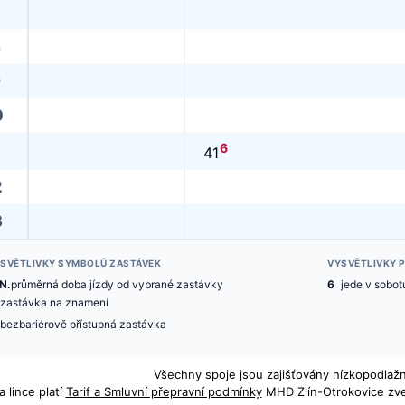
8
9
0
6
41
2
3
SVĚTLIVKY SYMBOLŮ ZASTÁVEK
VYSVĚTLIVKY 
N.
průměrná doba jízdy od vybrané zastávky
6
jede v sobot
zastávka na znamení
bezbariérově přístupná zastávka
Všechny spoje jsou zajišťovány nízkopodlažní
a lince platí
Tarif a Smluvní přepravní podmínky
MHD Zlín-Otrokovice zve