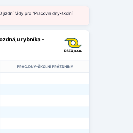
 jízdní řády pro "Pracovní dny-školní
vozdná,u rybníka -
DSZO,s.r.o.
PRAC.DNY–ŠKOLNÍ PRÁZDNINY