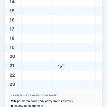
14
15
16
17
18
19
20
6
21
45
22
23
VYSVĚTLIVKY SYMBOLŮ ZASTÁVEK
MIN.
průměrná doba jízdy od vybrané zastávky
ë
zastávka na znamení