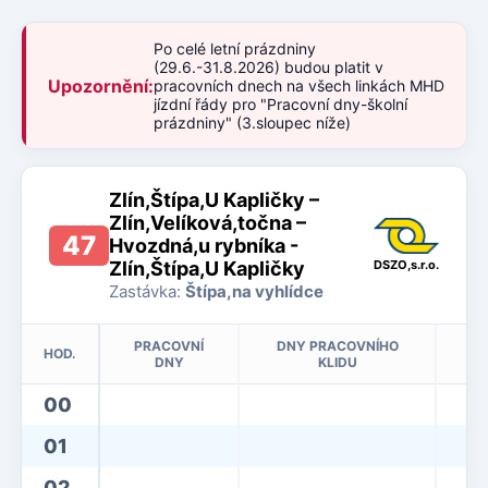
Po celé letní prázdniny
(29.6.-31.8.2026) budou platit v
Upozornění:
pracovních dnech na všech linkách MHD
jízdní řády pro "Pracovní dny-školní
prázdniny" (3.sloupec níže)
Zlín,Štípa,U Kapličky –
Zlín,Velíková,točna –
47
Hvozdná,u rybníka -
Zlín,Štípa,U Kapličky
DSZO,s.r.o.
Zastávka:
Štípa,na vyhlídce
PRACOVNÍ
DNY PRACOVNÍHO
HOD.
DNY
KLIDU
00
01
02