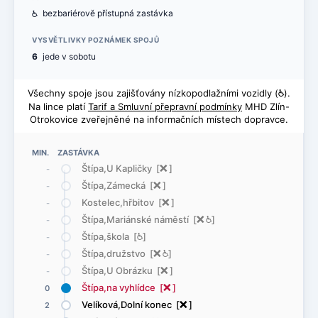
@
bezbariérově přístupná zastávka
VYSVĚTLIVKY POZNÁMEK SPOJŮ
6
jede v sobotu
Všechny spoje jsou zajišťovány nízkopodlažními vozidly (
@
).
Na lince platí
Tarif a Smluvní přepravní podmínky
MHD Zlín-
Otrokovice zveřejněné na informačních místech dopravce.
MIN. ZASTÁVKA
Štípa,U Kapličky [
ë
]
-
Štípa,Zámecká [
ë
]
-
Kostelec,hřbitov [
ë
]
-
Štípa,Mariánské náměstí [
ë
@
]
-
Štípa,škola [
@
]
-
Štípa,družstvo [
ë
@
]
-
Štípa,U Obrázku [
ë
]
-
Štípa,na vyhlídce [
ë
]
0
Velíková,Dolní konec [
ë
]
2