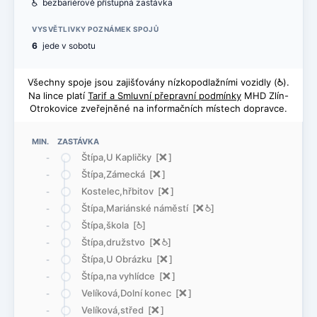
@
bezbariérově přístupná zastávka
VYSVĚTLIVKY POZNÁMEK SPOJŮ
6
jede v sobotu
Všechny spoje jsou zajišťovány nízkopodlažními vozidly (
@
).
Na lince platí
Tarif a Smluvní přepravní podmínky
MHD Zlín-
Otrokovice zveřejněné na informačních místech dopravce.
MIN. ZASTÁVKA
Štípa,U Kapličky [
ë
]
-
Štípa,Zámecká [
ë
]
-
Kostelec,hřbitov [
ë
]
-
Štípa,Mariánské náměstí [
ë
@
]
-
Štípa,škola [
@
]
-
Štípa,družstvo [
ë
@
]
-
Štípa,U Obrázku [
ë
]
-
Štípa,na vyhlídce [
ë
]
-
Velíková,Dolní konec [
ë
]
-
Velíková,střed [
ë
]
-