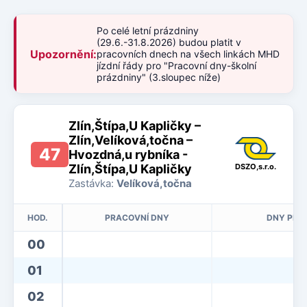
Po celé letní prázdniny
(29.6.-31.8.2026) budou platit v
Upozornění:
pracovních dnech na všech linkách MHD
jízdní řády pro "Pracovní dny-školní
prázdniny" (3.sloupec níže)
Zlín,Štípa,U Kapličky –
Zlín,Velíková,točna –
47
Hvozdná,u rybníka -
Zlín,Štípa,U Kapličky
DSZO,s.r.o.
Zastávka:
Velíková,točna
HOD.
PRACOVNÍ DNY
DNY PRA
00
01
02