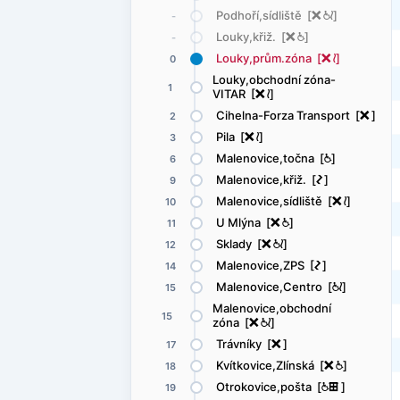
Podhoří,sídliště [
ë
@
<
]
-
Louky,křiž. [
ë
@
]
-
Louky,prům.zóna [
ë
<
]
0
Louky,obchodní zóna-
1
VITAR [
ë
<
]
Cihelna-Forza Transport [
ë
]
2
Pila [
ë
<
]
3
Malenovice,točna [
@
]
6
Malenovice,křiž. [
ó
]
9
Malenovice,sídliště [
ë
<
]
10
U Mlýna [
ë
@
]
11
Sklady [
ë
@
<
]
12
Malenovice,ZPS [
ó
]
14
Malenovice,Centro [
@
<
]
15
Malenovice,obchodní
15
zóna [
ë
@
<
]
Trávníky [
ë
]
17
Kvítkovice,Zlínská [
ë
@
]
18
Otrokovice,pošta [
@
æ
]
19