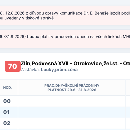
.8.-12.8.2026 z důvodu opravy komunikace Dr. E. Beneše jezdit podl
jsou uvedeny v
tiskové zprávě
.6.-31.8.2026) budou platit v pracovních dnech na všech linkách MHD
)
Zlín,Podvesná XVII – Otrokovice,žel.st. - O
70
Zastávka:
Louky,prům.zóna
PRAC.DNY–ŠKOLNÍ PRÁZDNINY
HOD.
PLATNOST 29.6.-31.8.2026
00
01
02