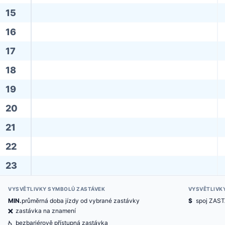
15
16
17
18
19
20
21
22
23
VYSVĚTLIVKY SYMBOLŮ ZASTÁVEK
VYSVĚTLIVK
MIN.
průměrná doba jízdy od vybrané zastávky
$
spoj ZAS
ë
zastávka na znamení
@
bezbariérově přístupná zastávka