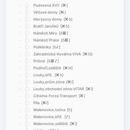
Podvesná XVII [
ë
]
-
Věžové domy [
ë
]
-
Morýsovy domy [
ë
@
]
-
Bratří Jaroňků [
ë
@
]
-
Náměstí Míru [
@
æ
]
-
Náměstí Práce [
@
æ
]
-
Poliklinika [
@
ó
]
-
Zahradnická-Kovárna VIVA [
ë
@
<
]
-
Prštné [
@
æ
ó
]
-
Podhoří,sídliště [
ë
@
<
]
-
Louky,křiž. [
ë
@
]
-
Louky,prům.zóna [
ë
<
]
-
Louky,obchodní zóna-VITAR [
ë
<
]
-
Cihelna-Forza Transport [
ë
]
-
Pila [
ë
<
]
-
Malenovice,točna [
@
]
-
Malenovice,křiž. [
ó
]
-
Malenovice,sídliště [
ë
<
]
-