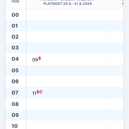
HOD.
PLATNOST 29.6.-31.8.2026
PLA
00
01
02
03
$
04
09
05
06
$
C
07
11
08
09
10