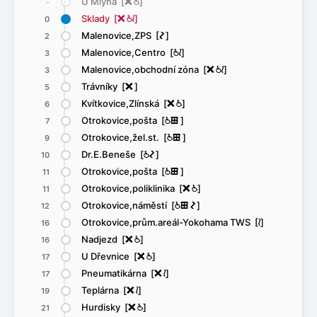
U Mlýna [
ë
@
]
-
Sklady [
ë
@
<
]
0
Malenovice,ZPS [
ó
]
2
Malenovice,Centro [
@
<
]
3
Malenovice,obchodní zóna [
ë
@
<
]
3
Trávníky [
ë
]
5
Kvítkovice,Zlínská [
ë
@
]
6
Otrokovice,pošta [
@
æ
]
7
Otrokovice,žel.st. [
@
æ
]
9
Dr.E.Beneše [
@
ó
]
10
Otrokovice,pošta [
@
æ
]
11
Otrokovice,poliklinika [
ë
@
]
11
Otrokovice,náměstí [
@
æ
ó
]
12
Otrokovice,prům.areál-Yokohama TWS [
<
]
16
Nadjezd [
ë
@
]
16
U Dřevnice [
ë
@
]
17
Pneumatikárna [
ë
<
]
17
Teplárna [
ë
<
]
19
Hurdisky [
ë
@
]
21