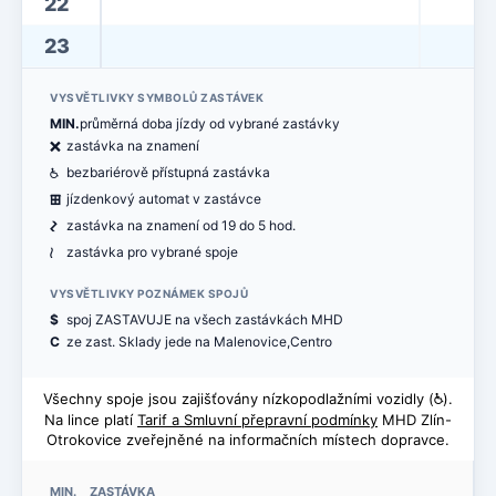
22
23
VYSVĚTLIVKY SYMBOLŮ ZASTÁVEK
MIN.
průměrná doba jízdy od vybrané zastávky
ë
zastávka na znamení
@
bezbariérově přístupná zastávka
æ
jízdenkový automat v zastávce
ó
zastávka na znamení od 19 do 5 hod.
<
zastávka pro vybrané spoje
VYSVĚTLIVKY POZNÁMEK SPOJŮ
$
spoj ZASTAVUJE na všech zastávkách MHD
C
ze zast. Sklady jede na Malenovice,Centro
Všechny spoje jsou zajišťovány nízkopodlažními vozidly (
@
).
Na lince platí
Tarif a Smluvní přepravní podmínky
MHD Zlín-
Otrokovice zveřejněné na informačních místech dopravce.
MIN. ZASTÁVKA