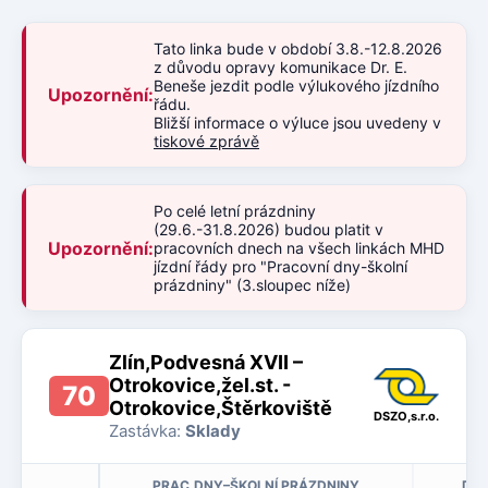
Tato linka bude v období 3.8.-12.8.2026
z důvodu opravy komunikace Dr. E.
Beneše jezdit podle výlukového jízdního
Upozornění:
řádu.
Bližší informace o výluce jsou uvedeny v
tiskové zprávě
Po celé letní prázdniny
(29.6.-31.8.2026) budou platit v
Upozornění:
pracovních dnech na všech linkách MHD
jízdní řády pro "Pracovní dny-školní
prázdniny" (3.sloupec níže)
Zlín,Podvesná XVII –
Otrokovice,žel.st. -
70
Otrokovice,Štěrkoviště
DSZO,s.r.o.
Zastávka:
Sklady
PRAC.DNY–ŠKOLNÍ PRÁZDNINY
DNY