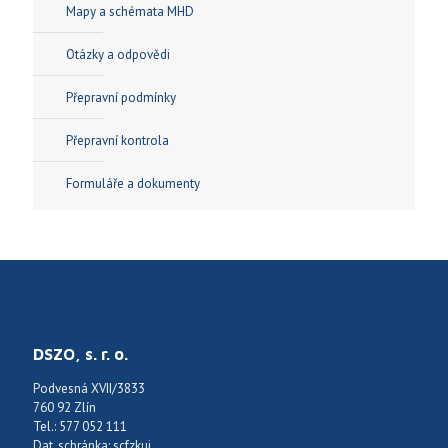
Mapy a schémata MHD
Otázky a odpovědi
Přepravní podmínky
Přepravní kontrola
Formuláře a dokumenty
DSZO, s. r. o.
Podvesná XVII/3833
760 92 Zlín
Tel.: 577 052 111
Dat. schránka: scfzkuj