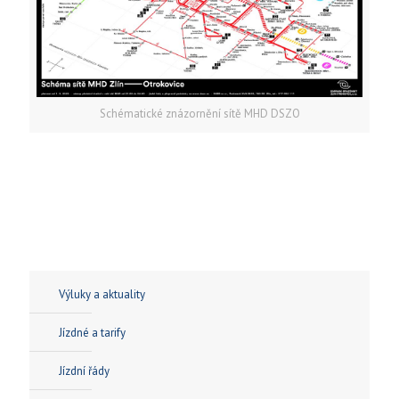
Schématické znázornění sítě MHD DSZO
Výluky a aktuality
Jízdné a tarify
Jízdní řády