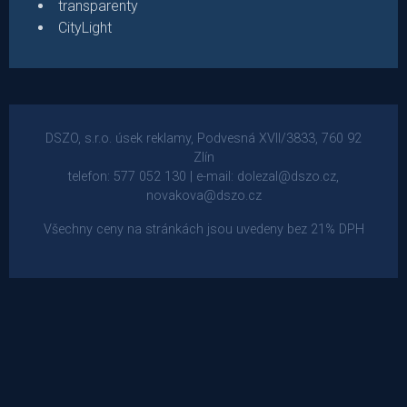
transparenty
CityLight
DSZO, s.r.o. úsek reklamy, Podvesná XVII/3833, 760 92
Zlín
telefon: 577 052 130 | e-mail: dolezal@dszo.cz,
novakova@dszo.cz
Všechny ceny na stránkách jsou uvedeny bez 21% DPH