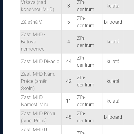
Vršava (nad
Zlín-
8
kulatá
konečnou MHD)
centrum
Zlín-
Zálešná V.
5
billboard
centrum
Zast. MHD -
Zlín-
Baťova
4
kulatá
centrum
nemocnice
Zlín-
Zast. MHD Divadlo
44
kulatá
centrum
Zast. MHD Nám.
Zlín-
Práce (směr
42
kulatá
centrum
Školní)
Zast. MHD
Zlín-
11
kulatá
Náměstí Míru
centrum
Zast. MHD Příční
Zlín-
48
billboard
(směr Příluk)
centrum
Zast. MHD U
Zlín-