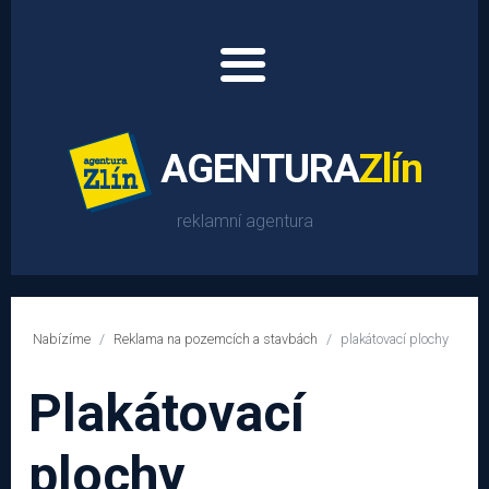
AGENTURA
Zlín
reklamní agentura
O nás
Nabízíme
Reklama na pozemcích a stavbách
plakátovací plochy
Plakátovací
Nabídka reklamy
plochy