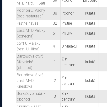
39
Podhoří
billboard
MHD na tř. T. Bati
Podhoří L. Váchy
38
Podhoří
kulatá
(pod restaurací)
Prštné náves
32
Prštné
kulatá
zast. MHD Příluky
51
Příluky
kulatá
(konečná)
čtvrť U Majáku
41
U Majáku
kulatá
(rest. U Hřiba)
Bartošova čtvrť -
Zlín-
Dřevnická
1
kulatá
centrum
(obchod)
Bartošova čtvrť -
Zlín-
zast. MHD
2
kulatá
centrum
Kneslova
Benešovo nábř. -
Zlín-
3
kulatá
obchod
centrum
Cigánov - zast.
Zlín-