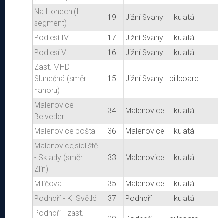
Na Honech (II.
19
Jižní Svahy
kulatá
segment)
Podlesí IV.
17
Jižní Svahy
kulatá
Podlesí V.
16
Jižní Svahy
kulatá
Zast. MHD
Slunečná (směr
15
Jižní Svahy
billboard
nahoru)
Malenovice -
34
Malenovice
kulatá
Belveder
Malenovice pošta
36
Malenovice
kulatá
Malenovice,sídliště
- Sklady (směr
33
Malenovice
kulatá
Zlín)
Milíčova
35
Malenovice
kulatá
Podhoří - K. Světlé
37
Podhoří
kulatá
Podhoří - zast.