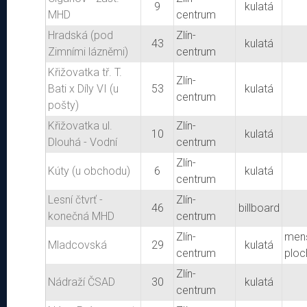
9
kulatá
MHD
centrum
Hradská (pod
Zlín-
43
kulatá
Zimními lázněmi)
centrum
Křižovatka tř. T.
Zlín-
Bati x Díly VI (u
53
kulatá
centrum
pošty)
Křižovatka ul.
Zlín-
10
kulatá
Dlouhá - Vodní
centrum
Zlín-
Kúty (u obchodu)
6
kulatá
centrum
Lesní čtvrť -
Zlín-
46
billboard
konečná MHD
centrum
Zlín-
men
Mladcovská
29
kulatá
centrum
ploc
Zlín-
Nádraží ČSAD
30
kulatá
centrum