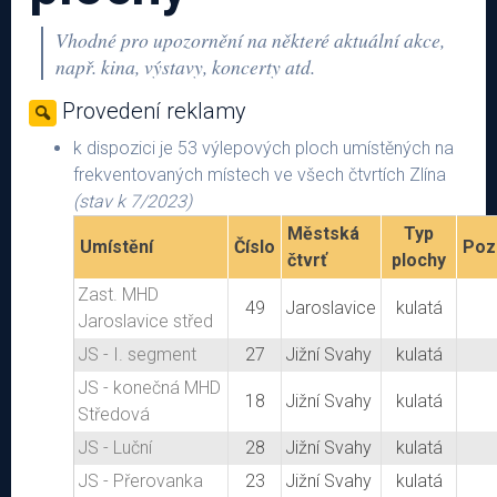
Vhodné pro upozornění na některé aktuální akce,
např. kina, výstavy, koncerty atd.
Politická reklama
Provedení reklamy
k dispozici je 53 výlepových ploch umístěných na
frekventovaných místech ve všech čtvrtích Zlína
(stav k 7/2023)
Kontakty
Městská
Typ
Umístění
Číslo
Poz
čtvrť
plochy
Zast. MHD
49
Jaroslavice
kulatá
Jaroslavice střed
JS - I. segment
27
Jižní Svahy
kulatá
JS - konečná MHD
18
Jižní Svahy
kulatá
Středová
JS - Luční
28
Jižní Svahy
kulatá
JS - Přerovanka
23
Jižní Svahy
kulatá