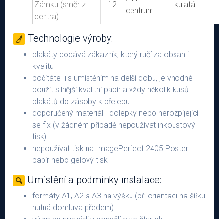
Zámku (směr z
12
kulatá
centrum
centra)
Technologie výroby:
plakáty dodává zákazník, který ručí za obsah i
kvalitu
počítáte-li s umístěním na delší dobu, je vhodné
použít silnější kvalitní papír a vždy několik kusů
plakátů do zásoby k přelepu
doporučený materiál - dolepky nebo nerozpíjející
se fix (v žádném případě nepoužívat inkoustový
tisk)
nepoužívat tisk na ImagePerfect 2405 Poster
papír nebo gelový tisk
Umístění a podmínky instalace:
formáty A1, A2 a A3 na výšku (při orientaci na šířku
nutná domluva předem)