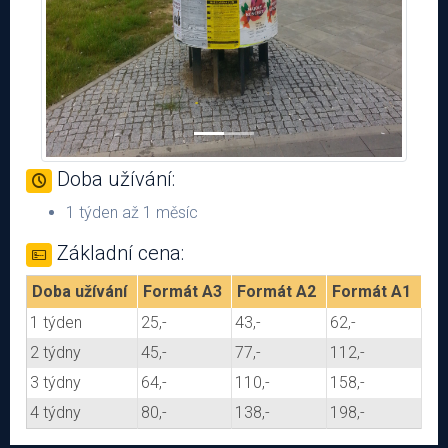
Doba užívání:
1 týden až 1 měsíc
Základní cena:
Doba užívání
Formát A3
Formát A2
Formát A1
1 týden
25,-
43,-
62,-
2 týdny
45,-
77,-
112,-
3 týdny
64,-
110,-
158,-
4 týdny
80,-
138,-
198,-