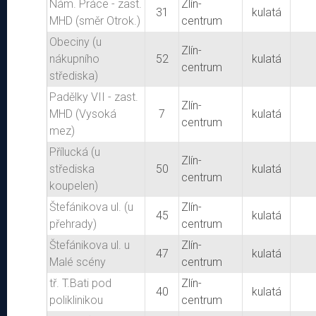
Nám. Práce - zast.
Zlín-
31
kulatá
MHD (směr Otrok.)
centrum
Obeciny (u
Zlín-
nákupního
52
kulatá
centrum
střediska)
Padělky VII - zast.
Zlín-
MHD (Vysoká
7
kulatá
centrum
mez)
Přílucká (u
Zlín-
střediska
50
kulatá
centrum
koupelen)
Štefánikova ul. (u
Zlín-
45
kulatá
přehrady)
centrum
Štefánikova ul. u
Zlín-
47
kulatá
Malé scény
centrum
tř. T.Bati pod
Zlín-
40
kulatá
poliklinikou
centrum