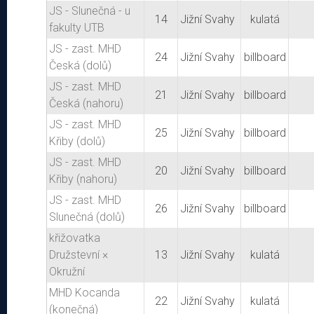
JS - Slunečná - u
14
Jižní Svahy
kulatá
fakulty UTB
JS - zast. MHD
24
Jižní Svahy
billboard
Česká (dolů)
JS - zast. MHD
21
Jižní Svahy
billboard
Česká (nahoru)
JS - zast. MHD
25
Jižní Svahy
billboard
Křiby (dolů)
JS - zast. MHD
20
Jižní Svahy
billboard
Křiby (nahoru)
JS - zast. MHD
26
Jižní Svahy
billboard
Slunečná (dolů)
křižovatka
Družstevní ×
13
Jižní Svahy
kulatá
Okružní
MHD Kocanda
22
Jižní Svahy
kulatá
(konečná)