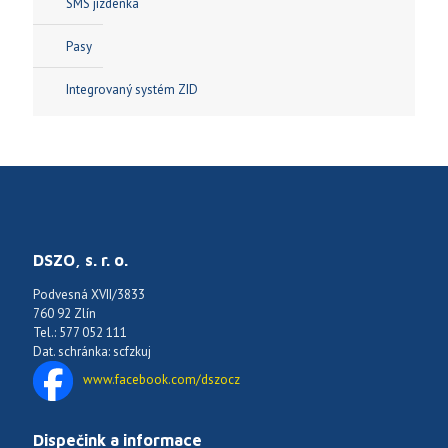
SMS jízdenka
Pasy
Integrovaný systém ZID
DSZO, s. r. o.
Podvesná XVII/3833
760 92 Zlín
Tel.: 577 052 111
Dat. schránka: scfzkuj
www.facebook.com/dszocz
Dispečink a informace