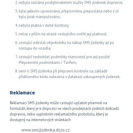
nebyla zaslána poskytovatelem služby SMS jízdenek dopravce,
byla jakkoliv upravována, přepisována, přeposlána nebo s ní
bylo jinak manipulováno,
nebyla platná v době kontroly,
nelze z příčin na straně cestujícího ověřit její platnost,
cestující odeslal objednávku na nákup SMS jízdenky až po
nástupu do vozidla,
cestující nedodržel podmínky stanovené pro její použití
Přepravními podmínkami / Tarifem,
není-li SMS jízdenka při přepravní kontrole na základě
přiděleného kódu nalezena v databázi zakoupených jízdenek.
Reklamace
Reklamaci SMS jízdenky může cestující uplatnit písemně na
formuláři, který je k dispozici ve všech prodejnách jízdních dokladů
dopravce, nebo vyplněním reklamačního protokolu, který je
dostupný na internetových stránkách
www.smsjizdenka.dszo.cz