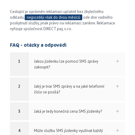
Cestující je oprávněn reklamaci uplatnit bez zbytečného
odkladu,
nejpozději však do dvou měsíců
ode dne vadného
poskytnutí služby, jinak právo na reklamaci zanikne. Reklamace
vyřizuje společnost DIRECT pay, s.r.o.
FAQ - otázky a odpovědi
1
Jakou jízdenku lze pomocí SMS zprávy
zakoupit?
2
Jaký je tvar SMS zprávy a na jaké telefonní
číslo se posílá?
3
Jaká je tedy konečná cena SMS jízdenky?
4
Může službu SMS jízdenky využívat každý