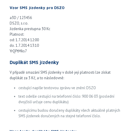
Vzor SMS jízdenky pro DSZO
a3D / 123456
DSZO, s.r.o.
Jizdenka prestupna 30 Kc
Platnost:
od: 1.7.2014 12:00
do. 1.7.2014 13:10
YrQPtMks7
Duplikát SMS jízdenky
V případě smazání SMS jízdenky v době její platnosti lze získat
duplikát za 3 Kč, a to následovně:
cestující napíše textovou zprávu ve znění: DSZO
text odešle cestující na telefonní číslo: 900 06 03 (poslední
dvojčíslí určuje cenu duplikátu)
cestujícímu budou doručeny duplikáty všech aktuálně platných
SMS jízdenek doručených na stejné telefonní číslo.