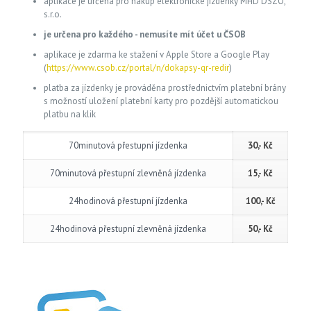
aplikace je určena pro nákup elektronické jízdenky MHD DSZO,
s.r.o.
je určena pro každého - nemusíte mít účet u ČSOB
aplikace je zdarma ke stažení v Apple Store a Google Play
(
https://www.csob.cz/portal/n/dokapsy-qr-redir
)
platba za jízdenky je prováděna prostřednictvím platební brány
s možností uložení platební karty pro pozdější automatickou
platbu na klik
70minutová přestupní jízdenka
30,- Kč
70minutová přestupní zlevněná jízdenka
15,- Kč
24hodinová přestupní jízdenka
100,- Kč
24hodinová přestupní zlevněná jízdenka
50,- Kč