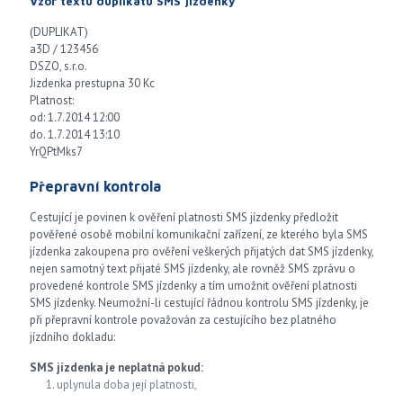
Vzor textu duplikátu SMS jízdenky
(DUPLIKAT)
a3D / 123456
DSZO, s.r.o.
Jizdenka prestupna 30 Kc
Platnost:
od: 1.7.2014 12:00
do. 1.7.2014 13:10
YrQPtMks7
Přepravní kontrola
Cestující je povinen k ověření platnosti SMS jízdenky předložit
pověřené osobě mobilní komunikační zařízení, ze kterého byla SMS
jízdenka zakoupena pro ověření veškerých přijatých dat SMS jízdenky,
nejen samotný text přijaté SMS jízdenky, ale rovněž SMS zprávu o
provedené kontrole SMS jízdenky a tím umožnit ověření platnosti
SMS jízdenky. Neumožní-li cestující řádnou kontrolu SMS jízdenky, je
při přepravní kontrole považován za cestujícího bez platného
jízdního dokladu:
SMS jízdenka je neplatná pokud:
uplynula doba její platnosti,