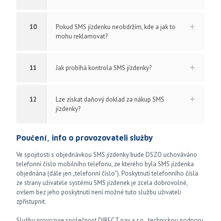
10
Pokud SMS jízdenku neobdržím, kde a jak to
mohu reklamovat?
11
Jak probíhá kontrola SMS jízdenky?
12
Lze získat daňový doklad za nákup SMS
jízdenky?
Poučení, info o provozovateli služby
Ve spojitosti s objednávkou SMS jízdenky bude DSZO uchováváno
telefonní číslo mobilního telefonu, ze kterého byla SMS jízdenka
objednána (dále jen „telefonní číslo“). Poskytnutí telefonního čísla
ze strany uživatele systému SMS jízdenek je zcela dobrovolné,
ovšem bez jeho poskytnutí není možné tuto službu uživateli
zpřístupnit.
Službu provozuje společnost DIRECT pay, s.r.o., technickou podporu