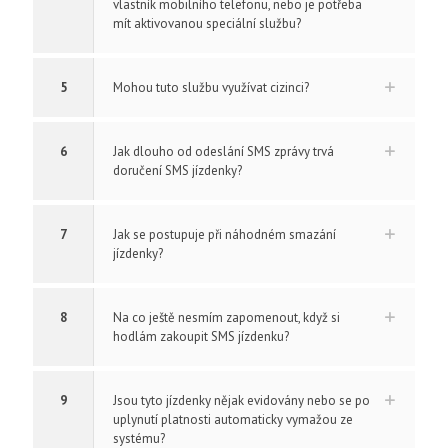
vlastník mobilního telefonu, nebo je potřeba
mít aktivovanou speciální službu?
5
Mohou tuto službu využívat cizinci?
6
Jak dlouho od odeslání SMS zprávy trvá
doručení SMS jízdenky?
7
Jak se postupuje při náhodném smazání
jízdenky?
8
Na co ještě nesmím zapomenout, když si
hodlám zakoupit SMS jízdenku?
9
Jsou tyto jízdenky nějak evidovány nebo se po
uplynutí platnosti automaticky vymažou ze
systému?