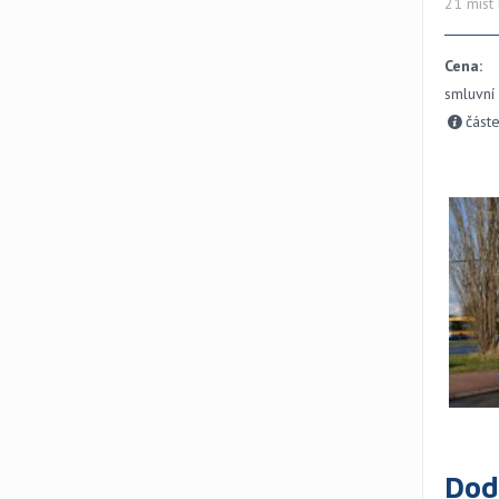
21 míst 
Cena:
smluvní 
část
Dod