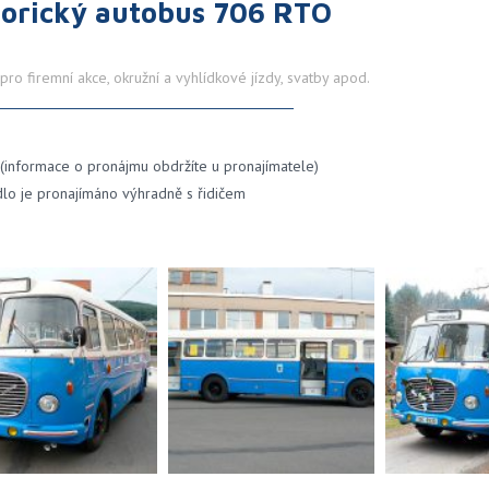
torický autobus 706 RTO
ro firemní akce, okružní a vyhlídkové jízdy, svatby apod.
 (informace o pronájmu obdržíte u pronajímatele)
dlo je pronajímáno výhradně s řidičem