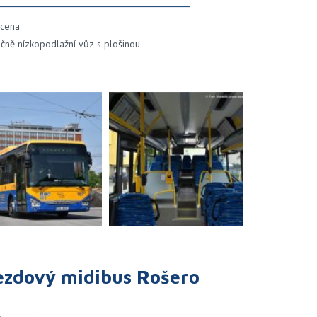
 cena
ečně nízkopodlažní vůz s plošinou
ezdový midibus Rošero