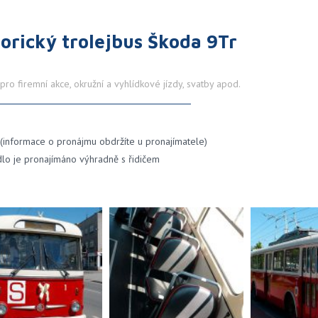
torický trolejbus Škoda 9Tr
ro firemní akce, okružní a vyhlídkové jízdy, svatby apod.
 (informace o pronájmu obdržíte u pronajímatele)
dlo je pronajímáno výhradně s řidičem