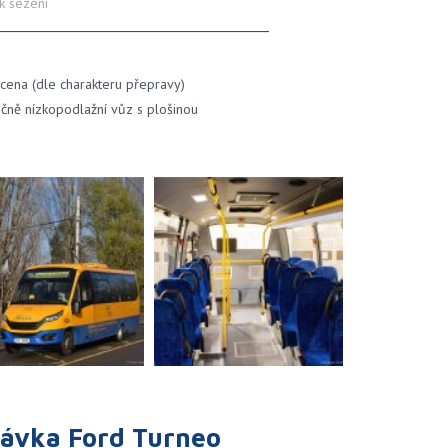
k sezení
cena (dle charakteru přepravy)
ečně nízkopodlažní vůz s plošinou
ávka Ford Turneo