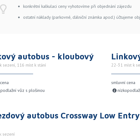
konkrétní kalkulaci ceny vyhotovíme při objednání zájezdu
ostatní náklady (parkovné, dálniční známka apod.) účtujeme ob
kový autobus - kloubový
Linkový
k sezení, 116 míst k stání
22-31 míst k se
 cena
smluvní cena
opodlažní vůz s plošinou
nízkopodlaž
ezdový autobus Crossway Low Entry
k sezení