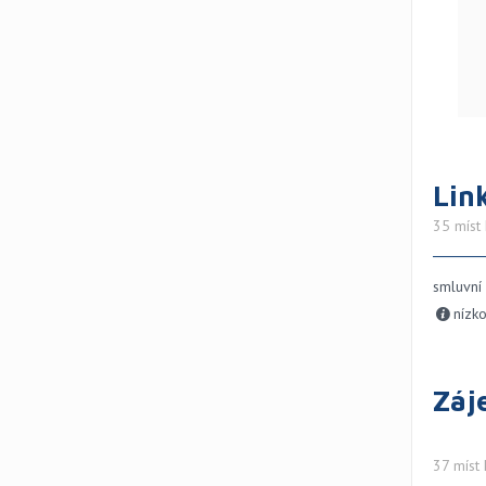
Lin
35 míst 
smluvní
nízk
Záj
37 míst 