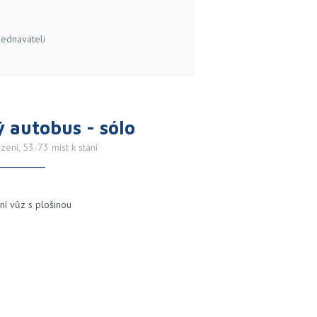
jednavateli
 autobus - sólo
zení, 53-73 míst k stání
ní vůz s plošinou