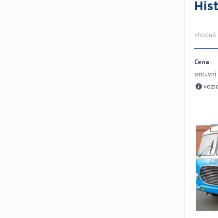
His
vhodné p
Cena:
smluvní
vozi