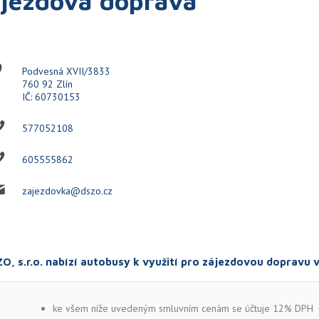
jezdová doprava
Podvesná XVII/3833
760 92 Zlín
IČ: 60730153
577052108
605555862
zajezdovka@dszo.cz
O, s.r.o. nabízí autobusy k využití pro zájezdovou dopravu
ke všem níže uvedeným smluvním cenám se účtuje 12% DPH