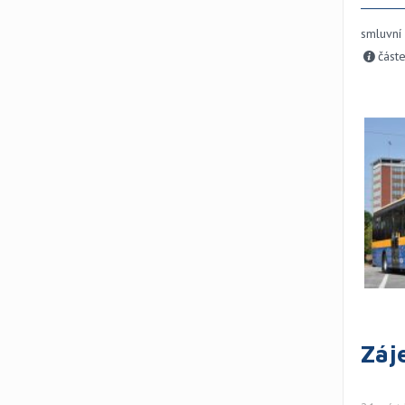
smluvní
část
Záj