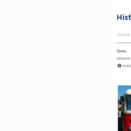
His
vhodné p
Cena:
smluvní
vozi