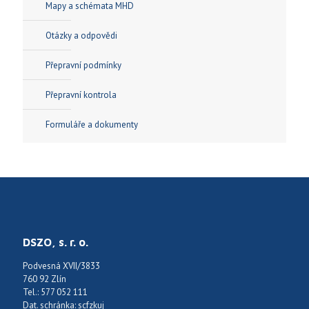
Mapy a schémata MHD
Otázky a odpovědi
Přepravní podmínky
Přepravní kontrola
Formuláře a dokumenty
DSZO, s. r. o.
Podvesná XVII/3833
760 92 Zlín
Tel.: 577 052 111
Dat. schránka: scfzkuj