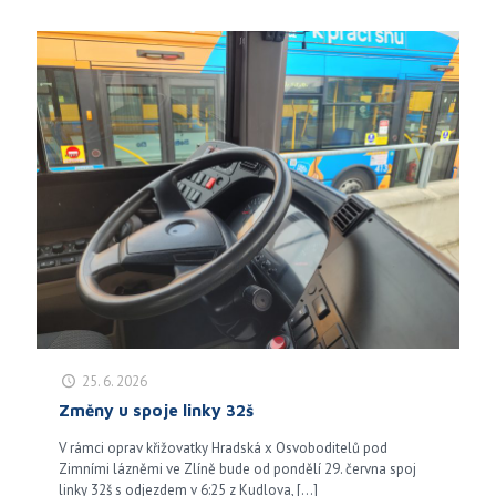
25. 6. 2026
Změny u spoje linky 32š
V rámci oprav křižovatky Hradská x Osvoboditelů pod
Zimními lázněmi ve Zlíně bude od pondělí 29. června spoj
linky 32š s odjezdem v 6:25 z Kudlova,
[…]