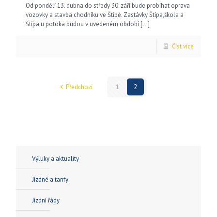
Od pondělí 13. dubna do středy 30. září bude probíhat oprava
vozovky a stavba chodníku ve Štípě. Zastávky Štípa,škola a
Štípa,u potoka budou v uvedeném období
[…]
Číst více
Předchozí
1
2
Výluky a aktuality
Jízdné a tarify
Jízdní řády