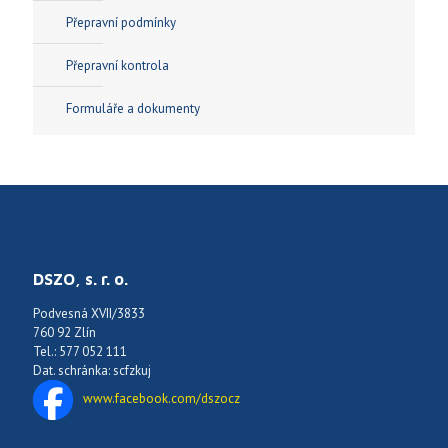
Přepravní podmínky
Přepravní kontrola
Formuláře a dokumenty
DSZO, s. r. o.
Podvesná XVII/3833
760 92 Zlín
Tel.: 577 052 111
Dat. schránka: scfzkuj
www.facebook.com/dszocz