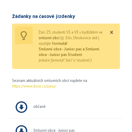
Žádanky na časové jízdenky
Žáci ZŠ, studenti SŠ a VŠ s bydlištěm ve
smluvní obcí
(tj. Zlín, Otrokovice atd.)
využijte
formulář
Smluvní obce - Junior pas a Smluvní
obce - Junior pas Student
(nikoliv formulář "žáci" a "studenti")
Seznam aktuálních smluvních obcí najdete na
https://www.dszo.cz/pasy/
občané
Smluvní obce - Junior pas