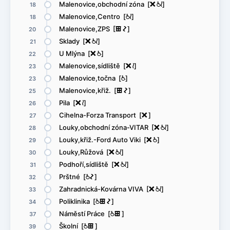
Malenovice,obchodní zóna [
ë
@
<
]
18
Malenovice,Centro [
@
<
]
18
Malenovice,ZPS [
æ
ó
]
20
Sklady [
ë
@
<
]
21
U Mlýna [
ë
@
]
22
Malenovice,sídliště [
ë
<
]
23
Malenovice,točna [
@
]
23
Malenovice,křiž. [
æ
ó
]
25
Pila [
ë
<
]
26
Cihelna-Forza Transport [
ë
]
27
Louky,obchodní zóna-VITAR [
ë
@
<
]
28
Louky,křiž.-Ford Auto Viki [
ë
@
]
29
Louky,Růžová [
ë
@
<
]
30
Podhoří,sídliště [
ë
@
<
]
31
Prštné [
@
ó
]
32
Zahradnická-Kovárna VIVA [
ë
@
<
]
33
Poliklinika [
@
æ
ó
]
34
Náměstí Práce [
@
æ
]
37
Školní [
@
æ
]
39