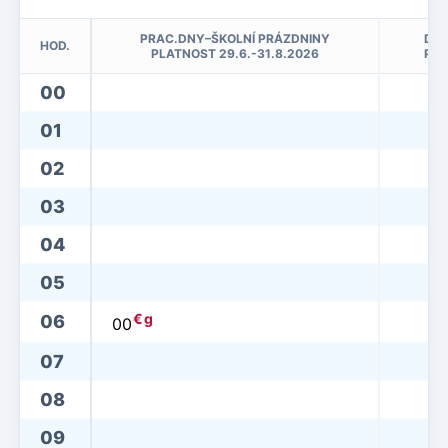
PRAC.DNY–ŠKOLNÍ PRÁZDNINY
DNY
HOD.
PLATNOST 29.6.-31.8.2026
PLA
00
01
02
03
04
05
€
g
06
00
07
08
09