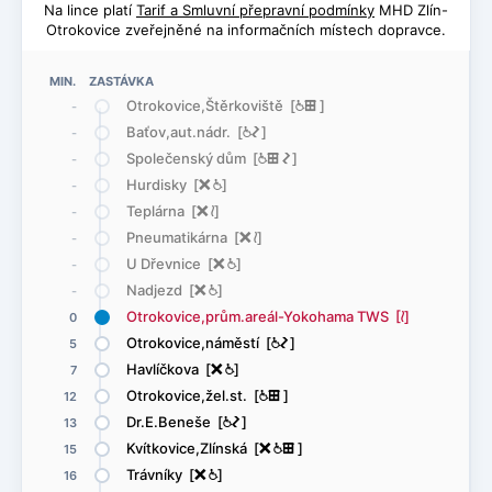
Na lince platí
Tarif a Smluvní přepravní podmínky
MHD Zlín-
Otrokovice zveřejněné na informačních místech dopravce.
MIN. ZASTÁVKA
Otrokovice,Štěrkoviště [
@
æ
]
-
Baťov,aut.nádr. [
@
ó
]
-
Společenský dům [
@
æ
ó
]
-
Hurdisky [
ë
@
]
-
Teplárna [
ë
<
]
-
Pneumatikárna [
ë
<
]
-
U Dřevnice [
ë
@
]
-
Nadjezd [
ë
@
]
-
Otrokovice,prům.areál-Yokohama TWS [
<
]
0
Otrokovice,náměstí [
@
ó
]
5
Havlíčkova [
ë
@
]
7
Otrokovice,žel.st. [
@
æ
]
12
Dr.E.Beneše [
@
ó
]
13
Kvítkovice,Zlínská [
ë
@
æ
]
15
Trávníky [
ë
@
]
16