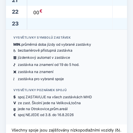
21
€
22
00
23
VYSVĚTLIVKY SYMBOLŮ ZASTÁVEK
MIN.
průměrná doba jízdy od vybrané zastávky
@
bezbariérově přístupná zastávka
æ
jízdenkový automat v zastávce
ó
zastávka na znamení od 19 do 5 hod.
ë
zastávka na znamení
<
zastávka pro vybrané spoje
VYSVĚTLIVKY POZNÁMEK SPOJŮ
$
spoj ZASTAVUJE na všech zastávkách MHD
V
ze zast. Školní jede na Velíková,točna
g
jede na Otrokovice,prům.areál
€
spoj NEJEDE od 3.8. do 16.8.2026
Všechny spoje jsou zajišťovány nízkopodlažními vozidly (
@
).