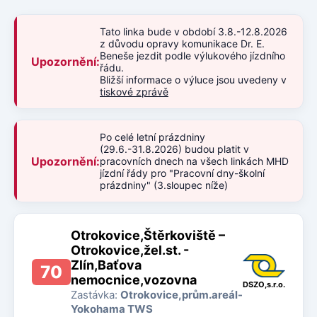
Tato linka bude v období 3.8.-12.8.2026
z důvodu opravy komunikace Dr. E.
Beneše jezdit podle výlukového jízdního
Upozornění:
řádu.
Bližší informace o výluce jsou uvedeny v
tiskové zprávě
Po celé letní prázdniny
(29.6.-31.8.2026) budou platit v
Upozornění:
pracovních dnech na všech linkách MHD
jízdní řády pro "Pracovní dny-školní
prázdniny" (3.sloupec níže)
Otrokovice,Štěrkoviště –
Otrokovice,žel.st. -
Zlín,Baťova
70
nemocnice,vozovna
DSZO,s.r.o.
Zastávka:
Otrokovice,prům.areál-
Yokohama TWS