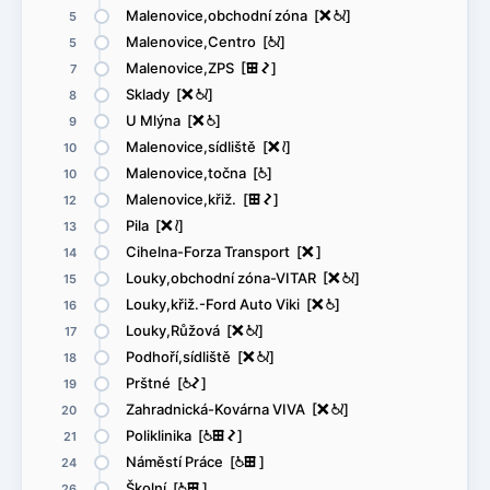
Malenovice,obchodní zóna [
ë
@
<
]
5
Malenovice,Centro [
@
<
]
5
Malenovice,ZPS [
æ
ó
]
7
Sklady [
ë
@
<
]
8
U Mlýna [
ë
@
]
9
Malenovice,sídliště [
ë
<
]
10
Malenovice,točna [
@
]
10
Malenovice,křiž. [
æ
ó
]
12
Pila [
ë
<
]
13
Cihelna-Forza Transport [
ë
]
14
Louky,obchodní zóna-VITAR [
ë
@
<
]
15
Louky,křiž.-Ford Auto Viki [
ë
@
]
16
Louky,Růžová [
ë
@
<
]
17
Podhoří,sídliště [
ë
@
<
]
18
Prštné [
@
ó
]
19
Zahradnická-Kovárna VIVA [
ë
@
<
]
20
Poliklinika [
@
æ
ó
]
21
Náměstí Práce [
@
æ
]
24
Školní [
@
æ
]
26