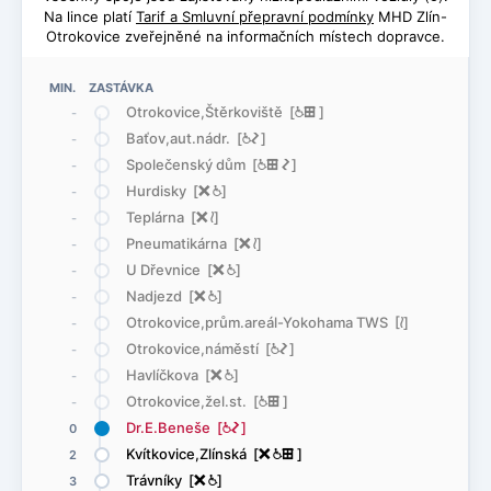
Na lince platí
Tarif a Smluvní přepravní podmínky
MHD Zlín-
Otrokovice zveřejněné na informačních místech dopravce.
MIN. ZASTÁVKA
Otrokovice,Štěrkoviště [
@
æ
]
-
Baťov,aut.nádr. [
@
ó
]
-
Společenský dům [
@
æ
ó
]
-
Hurdisky [
ë
@
]
-
Teplárna [
ë
<
]
-
Pneumatikárna [
ë
<
]
-
U Dřevnice [
ë
@
]
-
Nadjezd [
ë
@
]
-
Otrokovice,prům.areál-Yokohama TWS [
<
]
-
Otrokovice,náměstí [
@
ó
]
-
Havlíčkova [
ë
@
]
-
Otrokovice,žel.st. [
@
æ
]
-
Dr.E.Beneše [
@
ó
]
0
Kvítkovice,Zlínská [
ë
@
æ
]
2
Trávníky [
ë
@
]
3