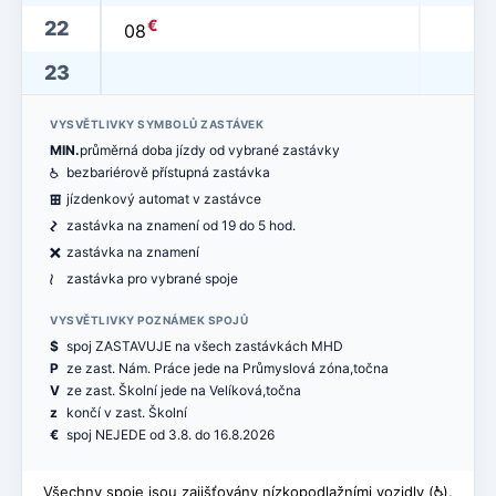
€
22
08
23
VYSVĚTLIVKY SYMBOLŮ ZASTÁVEK
MIN.
průměrná doba jízdy od vybrané zastávky
@
bezbariérově přístupná zastávka
æ
jízdenkový automat v zastávce
ó
zastávka na znamení od 19 do 5 hod.
ë
zastávka na znamení
<
zastávka pro vybrané spoje
VYSVĚTLIVKY POZNÁMEK SPOJŮ
$
spoj ZASTAVUJE na všech zastávkách MHD
P
ze zast. Nám. Práce jede na Průmyslová zóna,točna
V
ze zast. Školní jede na Velíková,točna
z
končí v zast. Školní
€
spoj NEJEDE od 3.8. do 16.8.2026
Všechny spoje jsou zajišťovány nízkopodlažními vozidly (
@
).