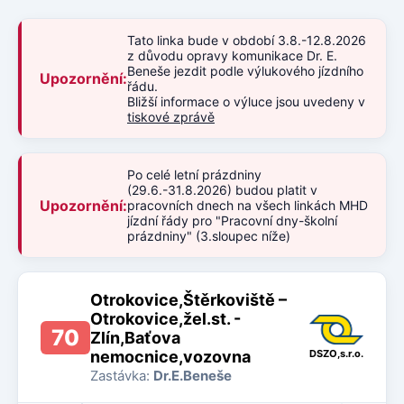
Tato linka bude v období 3.8.-12.8.2026
z důvodu opravy komunikace Dr. E.
Beneše jezdit podle výlukového jízdního
Upozornění:
řádu.
Bližší informace o výluce jsou uvedeny v
tiskové zprávě
Po celé letní prázdniny
(29.6.-31.8.2026) budou platit v
Upozornění:
pracovních dnech na všech linkách MHD
jízdní řády pro "Pracovní dny-školní
prázdniny" (3.sloupec níže)
Otrokovice,Štěrkoviště –
Otrokovice,žel.st. -
70
Zlín,Baťova
nemocnice,vozovna
DSZO,s.r.o.
Zastávka:
Dr.E.Beneše