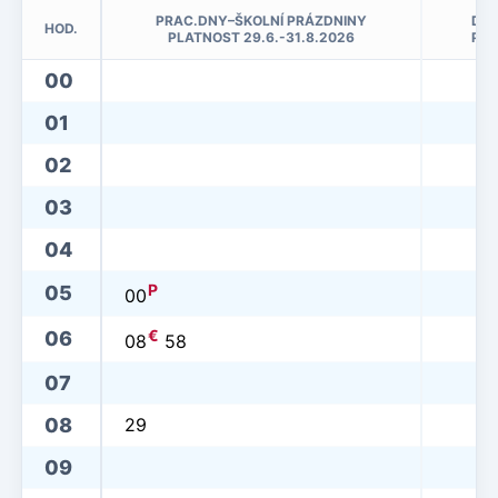
PRAC.DNY–ŠKOLNÍ PRÁZDNINY
DNY
HOD.
PLATNOST 29.6.-31.8.2026
PLA
00
01
02
03
04
P
05
00
€
06
08
58
07
08
29
09