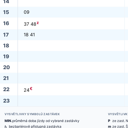
14
15
09
z
16
37 48
17
18 41
18
19
20
21
€
22
24
23
VYSVĚTLIVKY SYMBOLŮ ZASTÁVEK
VYSVĚTLIVK
MIN.
průměrná doba jízdy od vybrané zastávky
P
ze zast. 
@
bezbariérově přístupná zastávka
m
ze zast. 