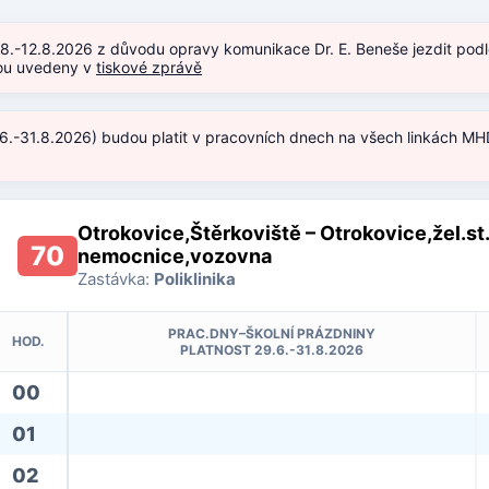
.8.-12.8.2026 z důvodu opravy komunikace Dr. E. Beneše jezdit podl
jsou uvedeny v
tiskové zprávě
.6.-31.8.2026) budou platit v pracovních dnech na všech linkách MHD
)
Otrokovice,Štěrkoviště – Otrokovice,žel.st.
70
nemocnice,vozovna
Zastávka:
Poliklinika
PRAC.DNY–ŠKOLNÍ PRÁZDNINY
HOD.
PLATNOST 29.6.-31.8.2026
00
01
02