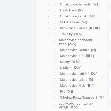
Otrokovice,náměstí [
@
ó
]
-
Havlíčkova [
ë
@
]
-
Otrokovice,žel.st. [
@
æ
]
-
Dr.E.Beneše [
@
ó
]
-
Kvítkovice,Zlínská [
ë
@
æ
]
-
Trávníky [
ë
@
]
-
Malenovice,obchodní
-
zóna [
ë
@
<
]
Malenovice,Centro [
@
<
]
-
Malenovice,ZPS [
æ
ó
]
-
Sklady [
ë
@
<
]
-
U Mlýna [
ë
@
]
-
Malenovice,sídliště [
ë
<
]
-
Malenovice,točna [
@
]
-
Malenovice,křiž. [
æ
ó
]
-
Pila [
ë
<
]
-
Cihelna-Forza Transport [
ë
]
-
Louky,obchodní zóna-
-
VITAR [
ë
@
<
]