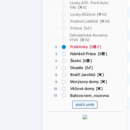
Louky,křiž.-Ford Auto
-
Viki [
ë
@
]
Louky,Růžová [
ë
@
<
]
-
Podhoří,sídliště [
ë
@
<
]
-
Prštné [
@
ó
]
-
Zahradnická-Kovárna
-
VIVA [
ë
@
<
]
Poliklinika [
@
æ
ó
]
0
Náměstí Práce [
@
æ
]
3
Školní [
@
æ
]
5
Divadlo [
@
ó
]
7
Bratří Jaroňků [
ë
]
8
Morýsovy domy [
ë
]
9
Věžové domy [
ë
]
10
Baťova nem.,vozovna
12