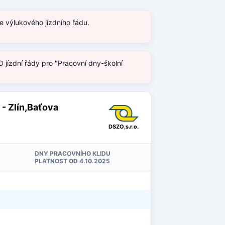
e výlukového jízdního řádu.
 jízdní řády pro "Pracovní dny-školní
 - Zlín,Baťova
DSZO,s.r.o.
DNY PRACOVNÍHO KLIDU
PLATNOST OD 4.10.2025