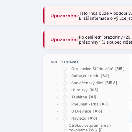
Tato linka bude v období 3
Upozornění:
Bližší informace o výluce 
Po celé letní prázdniny (29
Upozornění:
prázdniny" (3.sloupec níže
MIN. ZASTÁVKA
Otrokovice,Štěrkoviště [
@
æ
]
-
Baťov,aut.nádr. [
@
ó
]
-
Společenský dům [
@
æ
ó
]
-
Hurdisky [
ë
@
]
-
Teplárna [
ë
<
]
-
Pneumatikárna [
ë
<
]
-
U Dřevnice [
ë
@
]
-
Nadjezd [
ë
@
]
-
Otrokovice,prům.areál-
-
Yokohama TWS [
<
]