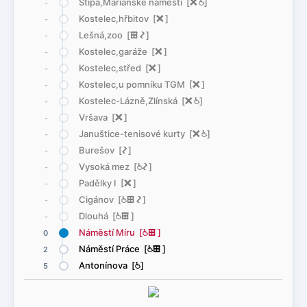
Štípa,Mariánské náměstí [
ë
@
]
-
Kostelec,hřbitov [
ë
]
-
Lešná,zoo [
æ
ó
]
-
Kostelec,garáže [
ë
]
-
Kostelec,střed [
ë
]
-
Kostelec,u pomníku TGM [
ë
]
-
Kostelec-Lázně,Zlínská [
ë
@
]
-
Vršava [
ë
]
-
Januštice-tenisové kurty [
ë
@
]
-
Burešov [
ó
]
-
Vysoká mez [
@
ó
]
-
Padělky I [
ë
]
-
Cigánov [
@
æ
ó
]
-
Dlouhá [
@
æ
]
-
Náměstí Míru [
@
æ
]
0
Náměstí Práce [
@
æ
]
2
Antonínova [
@
]
5