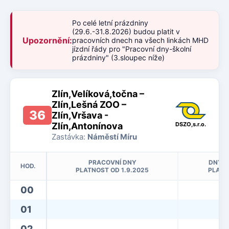
Po celé letní prázdniny
(29.6.-31.8.2026) budou platit v
Upozornění:
pracovních dnech na všech linkách MHD
jízdní řády pro "Pracovní dny-školní
prázdniny" (3.sloupec níže)
Zlín,Velíková,točna –
Zlín,Lešná ZOO –
36
Zlín,Vršava -
Zlín,Antonínova
DSZO,s.r.o.
Zastávka:
Náměstí Míru
PRACOVNÍ DNY
DNY P
HOD.
PLATNOST OD 1.9.2025
PLATN
00
01
02