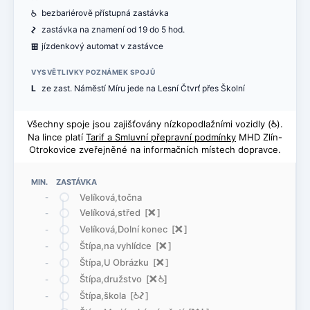
@
bezbariérově přístupná zastávka
ó
zastávka na znamení od 19 do 5 hod.
æ
jízdenkový automat v zastávce
VYSVĚTLIVKY POZNÁMEK SPOJŮ
L
ze zast. Náměstí Míru jede na Lesní Čtvrť přes Školní
Všechny spoje jsou zajišťovány nízkopodlažními vozidly (
@
).
Na lince platí
Tarif a Smluvní přepravní podmínky
MHD Zlín-
Otrokovice zveřejněné na informačních místech dopravce.
MIN. ZASTÁVKA
Velíková,točna
-
Velíková,střed [
ë
]
-
Velíková,Dolní konec [
ë
]
-
Štípa,na vyhlídce [
ë
]
-
Štípa,U Obrázku [
ë
]
-
Štípa,družstvo [
ë
@
]
-
Štípa,škola [
@
ó
]
-